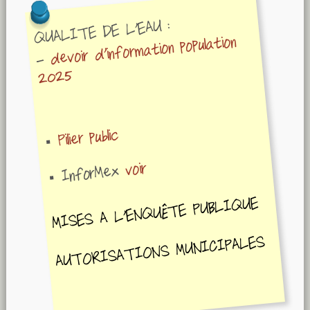
QUALITE DE L'EAU :
devoir d'information population
-
2025
Pilier public
voir
InforMex
MISES A L'ENQUÊTE PUBLIQUE
AUTORISATIONS MUNICIPALES